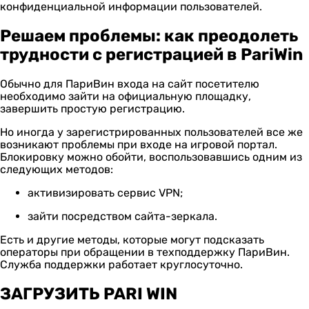
конфиденциальной информации пользователей.
Решаем проблемы: как преодолеть
трудности с регистрацией в PariWin
Обычно для ПариВин входа на сайт посетителю
необходимо зайти на официальную площадку,
завершить простую регистрацию.
Но иногда у зарегистрированных пользователей все же
возникают проблемы при входе на игровой портал.
Блокировку можно обойти, воспользовавшись одним из
следующих методов:
активизировать сервис VPN;
зайти посредством сайта-зеркала.
Есть и другие методы, которые могут подсказать
операторы при обращении в техподдержку ПариВин.
Служба поддержки работает круглосуточно.
ЗАГРУЗИТЬ PARI WIN