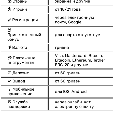
🌍 Страны
Украина и другие
🔞 Игроки
от 18/21 года
через электронную
✔️ Регистрация
почту, Google
🎁
Приветственный
для спорта отсутствует
бонус
💰 Валюта
гривна
Visa, Mastercard, Bitcoin,
💳 Платежные
Litecoin, Ethereum, Tether
инструменты
ERC-20 и другие
💵 Депозит
от 50 гривен
💸 Вывод
от 50 гривен
📱 Мобильное
для IOS, Android
приложение
💬 Служба
через онлайн-чат,
поддержки
электронную почту