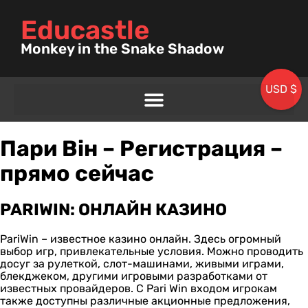
Educastle
Monkey in the Snake Shadow
USD $
Пари Він – Регистрация –
прямо сейчас
PARIWIN: ОНЛАЙН КАЗИНО
PariWin – известное казино онлайн. Здесь огромный
выбор игр, привлекательные условия. Можно проводить
досуг за рулеткой, слот-машинами, живыми играми,
блекджеком, другими игровыми разработками от
известных провайдеров. С Pari Win входом игрокам
также доступны различные акционные предложения,