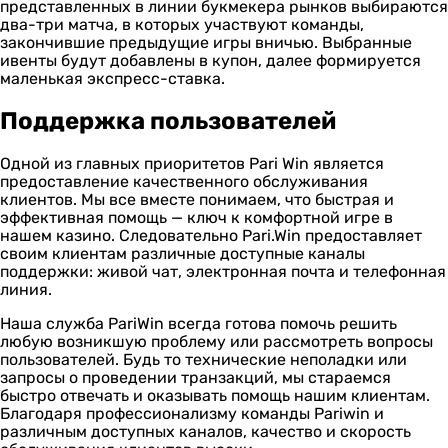
представленных в линии букмекера рынков выбираются
два-три матча, в которых участвуют команды,
закончившие предыдущие игры вничью. Выбранные
ивенты будут добавлены в купон, далее формируется
маленькая экспресс-ставка.
Поддержка пользователей
Одной из главных приоритетов Pari Win является
предоставление качественного обслуживания
клиентов. Мы все вместе понимаем, что быстрая и
эффективная помощь — ключ к комфортной игре в
нашем казино. Следовательно Pari.Win предоставляет
своим клиентам различные доступные каналы
поддержки: живой чат, электронная почта и телефонная
линия.
Наша служба PariWin всегда готова помочь решить
любую возникшую проблему или рассмотреть вопросы
пользователей. Будь то технические неполадки или
запросы о проведении транзакций, мы стараемся
быстро отвечать и оказывать помощь нашим клиентам.
Благодаря профессионализму команды Pariwin и
различным доступных каналов, качество и скорость