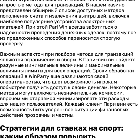
и простые методы для транзакций. В нашем казино
представлен обширный список доступных методов
пополнения счета и извлечения выигрышей, включая
наиболее популярные устройства электронных
платежей. При этой Pari Win всегда заботиться о
надежности проведения денежных сделок, поэтому все
из предложенных способов переносится строгую
проверку.
Важным аспектом при подборе метода для транзакций
являются ограничения и сборы. В Пари-вин вы найдете
разумные минимальные величины и максимальные
величины лимиты для всех операций. Сроки обработки
операций в WinParry еще различаются своей
оперативностью, что дает возможность игрокам
побыстрее получить доступ к своим деньгам. Некоторые
методы могут включать незначительные комиссии,
впрочем мы стараемся минимизировать эти расходы
для наших пользователей. Каждый клиент Пари вин есть
возможность быть уверен: все ситуации финансовых
действий прозрачны и честны.
Стратегии для ставках на спорт:
каким образом повысить