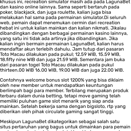
khusus ini, recreation simulator masih ada pada LagunaBet
dan kasino online lainnya. Sama seperti bertaruh pada
poker, blackjack, dan juga roulette, kalian juga bisa
melakukan hal sama pada permainan simulator.Di seluruh
web, pemain dapat menemukan cermin dari recreation
hebat ini untuk kalian mainkan dan kalian nikmati. Jikalau
dibandingkan dengan berbagai permainan kasino lainnya,
yang satu ini tidak ada artinya jika dibandingkan. Jika
kalian ingin bermain permainan LagunaBet, kalian harus
mendaftar akun terlebih dahulu. Jam tutup dari pasaran
Toto Macau dilakukan pada pukul; 12.59 WIB, 15.59 WIB,
18.fifty nine WIB dan juga 21.59 WIB. Sementara jam buka
dari pasaran togel Toto Macau dilakukan pada pukul
thirteen.00 WIB 16.00 WIB, 19.00 WIB dan juga 22.00 WIB.
Contohnya welcome bonus slot 1200% yang bisa diklaim
oleh new member untuk mendapatkan keuntungan
berlimpah bagi para member. Terbilang merupakan produk
terbaru dalam dunia betting, tetapi move gaming telah
memiliki puluhan game slot menarik yang siap anda
mainkan. Setelah bekerja sama dengan bigsloto, rtp yang
diberikan oleh pihak circulate gaming sangat tinggi.
Meskipun LagunaBet dikategorikan sebagai salah satu
situs pertaruhan yang bagus untuk dimainkan para pemain