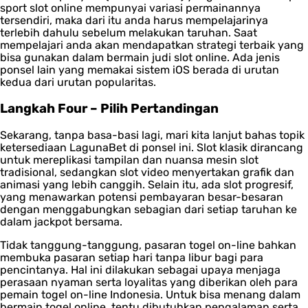
sport slot online mempunyai variasi permainannya
tersendiri, maka dari itu anda harus mempelajarinya
terlebih dahulu sebelum melakukan taruhan. Saat
mempelajari anda akan mendapatkan strategi terbaik yang
bisa gunakan dalam bermain judi slot online. Ada jenis
ponsel lain yang memakai sistem iOS berada di urutan
kedua dari urutan popularitas.
Langkah Four – Pilih Pertandingan
Sekarang, tanpa basa-basi lagi, mari kita lanjut bahas topik
ketersediaan LagunaBet di ponsel ini. Slot klasik dirancang
untuk mereplikasi tampilan dan nuansa mesin slot
tradisional, sedangkan slot video menyertakan grafik dan
animasi yang lebih canggih. Selain itu, ada slot progresif,
yang menawarkan potensi pembayaran besar-besaran
dengan menggabungkan sebagian dari setiap taruhan ke
dalam jackpot bersama.
Tidak tanggung-tanggung, pasaran togel on-line bahkan
membuka pasaran setiap hari tanpa libur bagi para
pencintanya. Hal ini dilakukan sebagai upaya menjaga
perasaan nyaman serta loyalitas yang diberikan oleh para
pemain togel on-line Indonesia. Untuk bisa menang dalam
bermain togel online, tentu dibutuhkan pengalaman serta