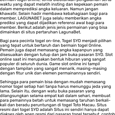
waktu yang dapat melatih insting dan kepekaan pemain
dalam memprediksi angka keluaran. Namun jangan
khawatir, Selain hadir membawa kebahagiaan bagi para
member, LAGUNABET juga selalu memberikan angka
prediksi yang dapat dijadikan referensi awal bagi para
member. Berikut adalah jenis jenis permainan yang bisa
dimainkan di situs pertaruhan LagunaBet.
Bagi para pecinta togel on-line, Togel SYD menjadi pilihan
yang tepat untuk bertaruh dan bermain togel Online.
Pemain juga dapat memasang angka kapanpun yang
disesuaikan dengan tutup dan jam buka pasaran SYD. Slot
online saat ini merupakan bentuk hiburan yang sangat
populer di seluruh dunia. Game slot online ini tampil
dengan tampilan yang sangat menarik, masing-masing
dengan fitur unik dan elemen permainannya sendiri.
Sehingga para pemain bisa dengan mudah memasang
nomor togel setiap hari tanpa harus menunggu jeda yang
lama. Selain itu, dengan watu buka pasaran yang
dilangsungkan selama empat kali dalam sehari, membuat
para pemainnya betah untuk memasang taruhan berkali-
kali dan beradu peruntungan di togel Toto Macau. Situs
resmi dari togel SYD adalah Situs ini sendiri hanya dapat
diakses oleh agen resmi dari pasaran togel tersebut, contoh