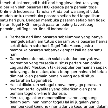
tersebut. Ini menjadi bukti dari tingginya dedikasi yang
diberikan oleh pasaran HKG kepada para pemain togel
Online di Indonesia. Tahukan Anda bahwa sangat tidak
mudah untuk membuka pasaran setiap hari tanpa libur
satu hari pun. Dengan membuka pasaran setiap hari tidak
heran Togel HKG menjadi pasaran paling favorit bagi
pemain judi Togel on-line di Indonesia.
Berbeda dari lima pasaran sebelumnya yang hanya
mengeluarkan jam tutup dan jam buka pasaran hanya
sekali dalam satu hari, Togel Toto Macau justru
membuka pasaran sebanyak empat kali dalam satu
hari.
Game simulator adalah salah satu dari banyak nya
recreation yang tersedia di situs pertaruhan online
LagunaBet, Meskipun tak sepopuler permainan sepak
bola yang ada di atas, akan tetapi permainan ini tetap
diminati oleh pemain pemain yang ada di situs
pertaruhan LagunaBet.
Hal ini dilakukan sebagai upaya menjaga perasaan
nyaman serta loyalitas yang diberikan oleh para
pemain togel on-line Indonesia.
Mereka juga akan menampilkan siaran langsung
dalam pemilihan nomor togel.Hal ini jugalah yang
memperkecil kemungkinan adanya kecurangan dalam