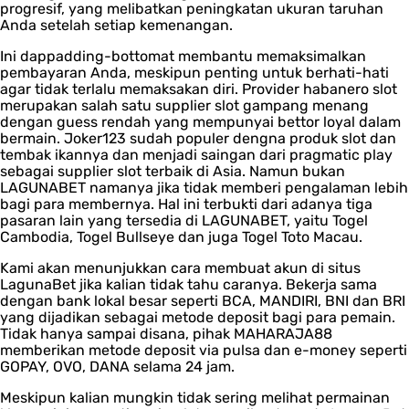
progresif, yang melibatkan peningkatan ukuran taruhan
Anda setelah setiap kemenangan.
Ini dappadding-bottomat membantu memaksimalkan
pembayaran Anda, meskipun penting untuk berhati-hati
agar tidak terlalu memaksakan diri. Provider habanero slot
merupakan salah satu supplier slot gampang menang
dengan guess rendah yang mempunyai bettor loyal dalam
bermain. Joker123 sudah populer dengna produk slot dan
tembak ikannya dan menjadi saingan dari pragmatic play
sebagai supplier slot terbaik di Asia. Namun bukan
LAGUNABET namanya jika tidak memberi pengalaman lebih
bagi para membernya. Hal ini terbukti dari adanya tiga
pasaran lain yang tersedia di LAGUNABET, yaitu Togel
Cambodia, Togel Bullseye dan juga Togel Toto Macau.
Kami akan menunjukkan cara membuat akun di situs
LagunaBet jika kalian tidak tahu caranya. Bekerja sama
dengan bank lokal besar seperti BCA, MANDIRI, BNI dan BRI
yang dijadikan sebagai metode deposit bagi para pemain.
Tidak hanya sampai disana, pihak MAHARAJA88
memberikan metode deposit via pulsa dan e-money seperti
GOPAY, OVO, DANA selama 24 jam.
Meskipun kalian mungkin tidak sering melihat permainan