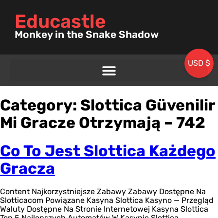
Educastle
Monkey in the Snake Shadow
USD $
Category:
Slottica Güvenilir
Mi Gracze Otrzymają – 742
Co To Jest Slottica Każdego
Gracza
Content Najkorzystniejsze Zabawy Zabawy Dostępne Na
Slotticacom Powiązane Kasyna Slottica Kasyno — Przegląd
Waluty Dostępne Na Stronie Internetowej Kasyna Slottica
Top 5 Najlepszych Automatów W Kasynie Slottica