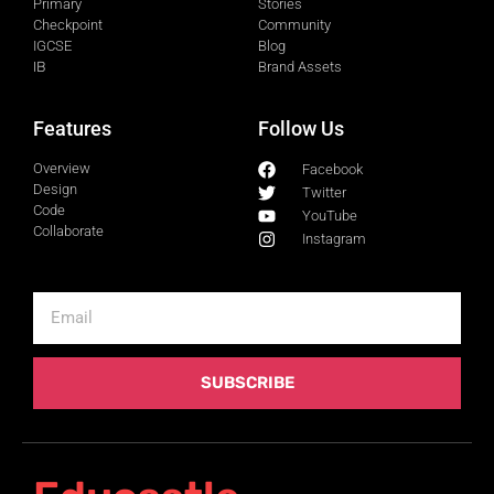
Primary
Stories
Checkpoint
Community
IGCSE
Blog
IB
Brand Assets
Features
Follow Us
Overview
Facebook
Design
Twitter
Code
YouTube
Collaborate
Instagram
SUBSCRIBE