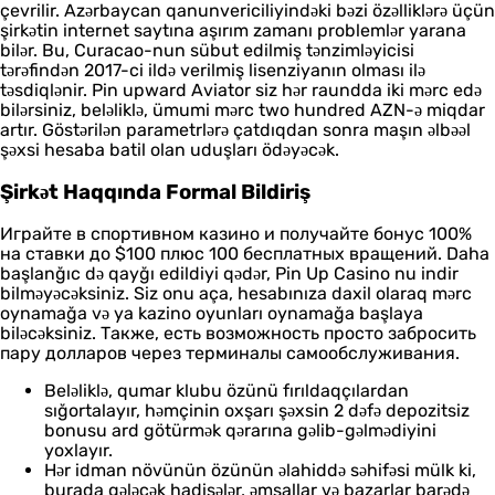
çevrilir. Azərbaycan qanunvericiliyindəki bəzi özəlliklərə üçün
şirkətin internet saytına aşırım zamanı problemlər yarana
bilər. Bu, Curacao-nun sübut edilmiş tənzimləyicisi
tərəfindən 2017-ci ildə verilmiş lisenziyanın olması ilə
təsdiqlənir. Pin upward Aviator siz hər raundda iki mərc edə
bilərsiniz, beləliklə, ümumi mərc two hundred AZN-ə miqdar
artır. Göstərilən parametrlərə çatdıqdan sonra maşın əlbəəl
şəxsi hesaba batil olan uduşları ödəyəcək.
Şirkət Haqqında Formal Bildiriş
Играйте в спортивном казино и получайте бонус 100%
на ставки до $100 плюс 100 бесплатных вращений. Daha
başlanğıc də qayğı edildiyi qədər, Pin Up Casino nu indir
bilməyəcəksiniz. Siz onu aça, hesabınıza daxil olaraq mərc
oynamağa və ya kazino oyunları oynamağa başlaya
biləcəksiniz. Также, есть возможность просто забросить
пару долларов через терминалы самообслуживания.
Beləliklə, qumar klubu özünü fırıldaqçılardan
sığortalayır, həmçinin oxşarı şəxsin 2 dəfə depozitsiz
bonusu ard götürmək qərarına gəlib-gəlmədiyini
yoxlayır.
Hər idman növünün özünün əlahiddə səhifəsi mülk ki,
burada gələcək hadisələr, əmsallar və bazarlar barədə