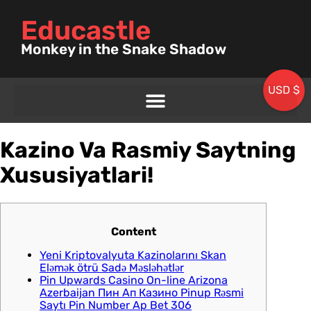
Educastle
Monkey in the Snake Shadow
USD $
Kazino Va Rasmiy Saytning
Xususiyatlari!
Content
Yeni Kriptovalyuta Kazinolarını Skan
Eləmək ötrü Sadə Məsləhətlər
Pin Upwards Casino On-line Arizona
Azerbaijan Пин Ап Казино Pinup Rəsmi
Saytı Pin Number Ap Bet 306