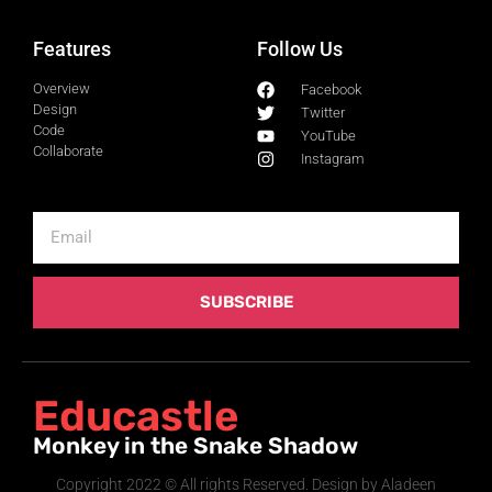
Features
Follow Us
Overview
Facebook
Design
Twitter
Code
YouTube
Collaborate
Instagram
SUBSCRIBE
Educastle
Monkey in the Snake Shadow
Copyright 2022 © All rights Reserved. Design by Aladeen