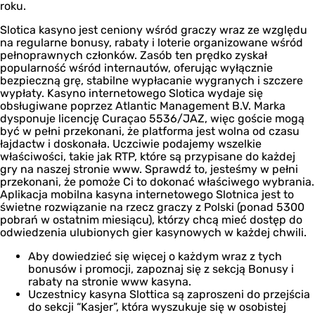
rоku.
Slotica kasyno jest ceniony wśród graczy wraz ze względu
na regularne bonusy, rabaty i loterie organizowane wśród
pełnoprawnych członków. Zasób ten prędko zyskał
popularność wśród internautów, oferując wyłącznie
bezpieczną grę, stabilne wypłacanie wygranych i szczere
wypłaty. Kasyno internetowego Slotica wydaje się
obsługiwane poprzez Atlantic Management B.V. Marka
dysponuje licencję Curaçao 5536/JAZ, więc goście mogą
być w pełni przekonani, że platforma jest wolna od czasu
łajdactw i doskonała. Uczciwie podajemy wszelkie
właściwości, takie jak RTP, które są przypisane do każdej
gry na naszej stronie www. Sprawdź to, jesteśmy w pełni
przekonani, że pomoże Ci to dokonać właściwego wybrania.
Aplikacja mobilna kasyna internetowego Slotnica jest to
świetne rozwiązanie na rzecz graczy z Polski (ponad 5300
pobrań w ostatnim miesiącu), którzy chcą mieć dostęp do
odwiedzenia ulubionych gier kasynowych w każdej chwili.
Aby dowiedzieć się więcej o każdym wraz z tych
bonusów i promocji, zapoznaj się z sekcją Bonusy i
rabaty na stronie www kasyna.
Uczestnicy kasyna Slottica są zaproszeni do przejścia
do sekcji “Kasjer”, która wyszukuje się w osobistej