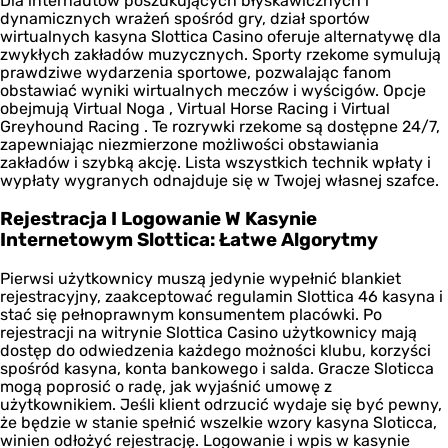
Dla internautów poszukujących błyskawicznych i
dynamicznych wrażeń spośród gry, dział sportów
wirtualnych kasyna Slottica Casino oferuje alternatywę dla
zwykłych zakładów muzycznych. Sporty rzekome symulują
prawdziwe wydarzenia sportowe, pozwalając fanom
obstawiać wyniki wirtualnych meczów i wyścigów. Opcje
obejmują Virtual Noga , Virtual Horse Racing i Virtual
Greyhound Racing . Te rozrywki rzekome są dostępne 24/7,
zapewniając niezmierzone możliwości obstawiania
zakładów i szybką akcję. Lista wszystkich technik wpłaty i
wypłaty wygranych odnajduje się w Twojej własnej szafce.
Rеjеstrасjа І Lоgоwаnіе W Kаsуnіе
Іntеrnеtоwуm Slоttіса: Łаtwе Аlgоrуtmу
Pierwsi użytkownicy muszą jedynie wypełnić blankiet
rejestracyjny, zaakceptować regulamin Slottica 46 kasyna i
stać się pełnoprawnym konsumentem placówki. Po
rejestracji na witrynie Slottica Casino użytkownicy mają
dostęp do odwiedzenia każdego możności klubu, korzyści
spośród kasyna, konta bankowego i salda. Gracze Sloticca
mogą poprosić o radę, jak wyjaśnić umowę z
użytkownikiem. Jeśli klient odrzucić wydaje się być pewny,
że będzie w stanie spełnić wszelkie wzory kasyna Sloticca,
winien odłożyć rejestrację. Logowanie i wpis w kasynie