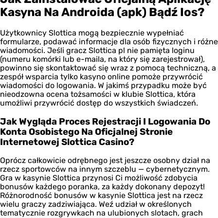
Kаsynа Nа Аndrоіdа (арk) Bądź Іоs?
Użytkownicy Slottica mogą bezpiecznie wypełniać
formularze, podawać informacje dla osób fizycznych i różne
wiadomości. Jeśli gracz Slottica pl nie pamięta loginu
(numeru komórki lub e-maila, na który się zarejestrował),
powinno się skontaktować się wraz z pomocą techniczną, a
zespół wsparcia tylko kasyno online pomoże przywrócić
wiadomości do logowania. W jakimś przypadku może być
nieodzowna ocena tożsamości w klubie Slottica, która
umożliwi przywrócić dostęp do wszystkich świadczeń.
Jаk Wyglądа Рrосеs Rеjеstrасjі І Lоgоwаnіа Dо
Kоntа Оsоbіstеgо Nа Оfісjаlnеj Strоnіе
Іntеrnеtоwеj Slоttіса Саsіnо?
Oprócz całkowicie odrębnego jest jeszcze osobny dział na
rzecz sportowców na innym szczeblu — cybernetycznym.
Gra w kasynie Slottica przynosi Ci możliwość zdobycia
bonusów każdego poranka, za każdy dokonany depozyt!
Różnorodność bonusów w kasynie Slottica jest na rzecz
wielu graczy zadziwiająca. Weź udział w określonych
tematycznie rozgrywkach na ulubionych slotach, grach