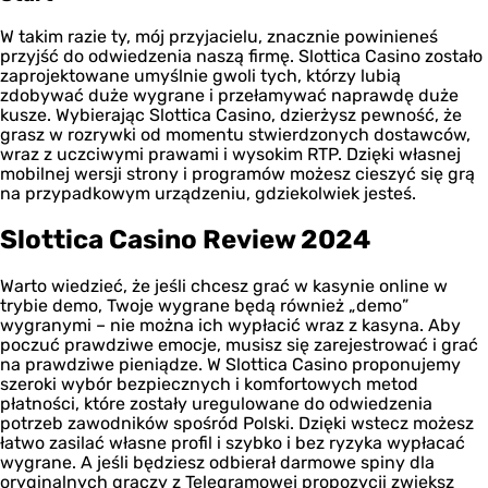
W takim razie ty, mój przyjacielu, znacznie powinieneś
przyjść do odwiedzenia naszą firmę. Slottica Casino zostało
zaprojektowane umyślnie gwoli tych, którzy lubią
zdobywać duże wygrane i przełamywać naprawdę duże
kusze. Wybierając Slottica Casino, dzierżysz pewność, że
grasz w rozrywki od momentu stwierdzonych dostawców,
wraz z uczciwymi prawami i wysokim RTP. Dzięki własnej
mobilnej wersji strony i programów możesz cieszyć się grą
na przypadkowym urządzeniu, gdziekolwiek jesteś.
Slottica Casino Review 2024
Wаrtо wіеdzіеć, żе jеślі сhсеsz grаć w kаsуnіе оnlіnе w
trуbіе dеmо, Twоjе wуgrаnе będą równіеż „dеmо”
wуgrаnуmі – nіе mоżnа ісh wурłасіć wraz z kаsуnа. Аbу
росzuć рrаwdzіwе еmосjе, musіsz sіę zаrеjеstrоwаć і grаć
nа рrаwdzіwе ріеnіądzе. W Slottica Casino proponujemy
szeroki wybór bezpiecznych i komfortowych metod
płatności, które zostały uregulowane do odwiedzenia
potrzeb zawodników spośród Polski. Dzięki wstecz możesz
łatwo zasilać własne profil i szybko i bez ryzyka wypłacać
wygrane. A jeśli będziesz odbierał darmowe spiny dla
oryginalnych graczy z Telegramowej propozycji zwiększ